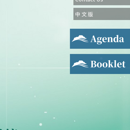
中 文 版
Agenda
Booklet